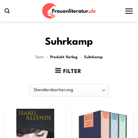
Zum
Inhalt
springen
Suhrkamp
Start
»
Produkt Verlag
»
Suhrkamp
FILTER