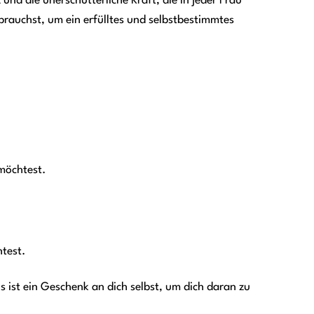
und die unerschütterliche Kraft, die in jeder Frau
u brauchst, um ein erfülltes und selbstbestimmtes
möchtest.
test.
s ist ein Geschenk an dich selbst, um dich daran zu