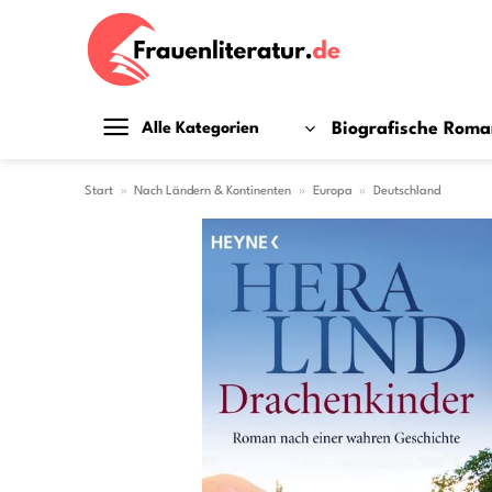
Zum
Inhalt
springen
Biografische Rom
Alle Kategorien
Start
»
Nach Ländern & Kontinenten
»
Europa
»
Deutschland