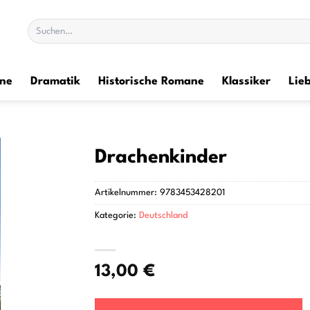
Suchen
nach:
ane
Dramatik
Historische Romane
Klassiker
Lie
Drachenkinder
Artikelnummer:
9783453428201
Kategorie:
Deutschland
13,00
€