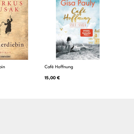
bin
Café Hoffnung
Das Mus
15,00
€
12,00
€