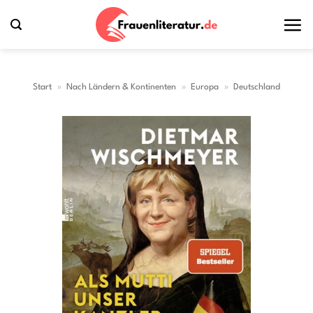
Zum
Inhalt
springen
Start
»
Nach Ländern & Kontinenten
»
Europa
»
Deutschland