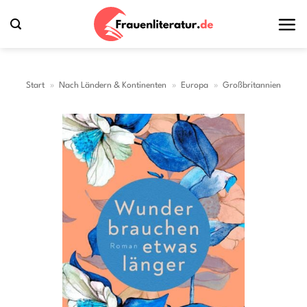
Zum
Inhalt
springen
Start
»
Nach Ländern & Kontinenten
»
Europa
»
Großbritannien