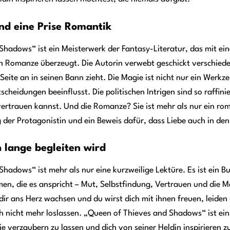
und eine Prise Romantik
hadows“ ist ein Meisterwerk der Fantasy-Literatur, das mit ein
ten Romanze überzeugt. Die Autorin verwebt geschickt verschie
Seite an in seinen Bann zieht. Die Magie ist nicht nur ein Werkze
scheidungen beeinflusst. Die politischen Intrigen sind so raffin
vertrauen kannst. Und die Romanze? Sie ist mehr als nur ein roma
 der Protagonistin und ein Beweis dafür, dass Liebe auch in de
h lange begleiten wird
hadows“ ist mehr als nur eine kurzweilige Lektüre. Es ist ein 
men, die es anspricht – Mut, Selbstfindung, Vertrauen und die Ma
ir ans Herz wachsen und du wirst dich mit ihnen freuen, leiden 
ch nicht mehr loslassen. „Queen of Thieves and Shadows“ ist e
e verzaubern zu lassen und dich von seiner Heldin inspirieren zu