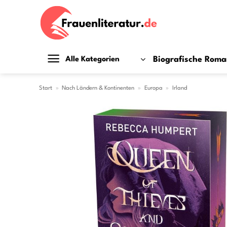
Zum
Inhalt
springen
Biografische Rom
Alle Kategorien
Start
»
Nach Ländern & Kontinenten
»
Europa
»
Irland