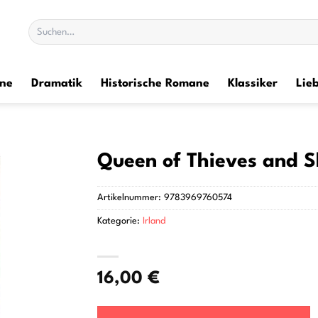
Suchen
nach:
ane
Dramatik
Historische Romane
Klassiker
Lie
Queen of Thieves and 
Artikelnummer:
9783969760574
Kategorie:
Irland
16,00
€