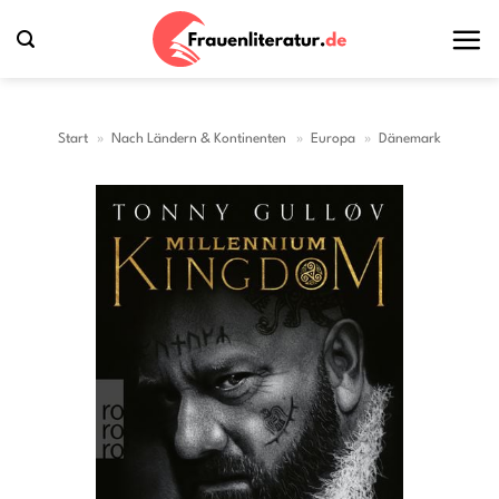
Zum
Inhalt
springen
Start
»
Nach Ländern & Kontinenten
»
Europa
»
Dänemark