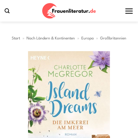
Zum
Inhalt
springen
Start
»
Nach Ländern & Kontinenten
»
Europa
»
Großbritannien