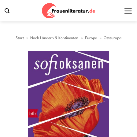
Zum
Inhalt
springen
Start
»
Nach Ländern & Kontinenten
»
Europa
»
Osteuropa