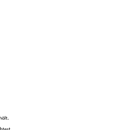
hält.
htest.