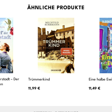
ÄHNLICHE PRODUKTE
rstadt – Der
Trümmerkind
Eine halbe Ewi
en
11,99
€
11,49
€