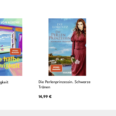
Die Perlenprinzessin. Schwarze
gkeit
Das Tor 
Tränen
12,00
€
14,99
€