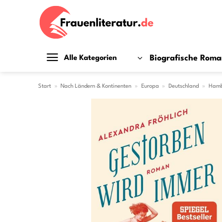
Zum
Inhalt
springen
Biografische Rom
Alle Kategorien
Start
»
Nach Ländern & Kontinenten
»
Europa
»
Deutschland
»
Hamb