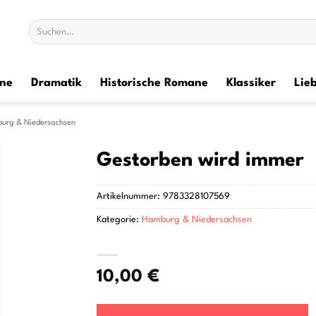
Suchen
nach:
ane
Dramatik
Historische Romane
Klassiker
Lie
urg & Niedersachsen
Gestorben wird immer
Artikelnummer:
9783328107569
Kategorie:
Hamburg & Niedersachsen
10,00
€