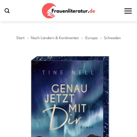
Zum
Inhalt
springen
Start
»
Nach Ländern & Kontinenten
»
Europa
»
Schweden