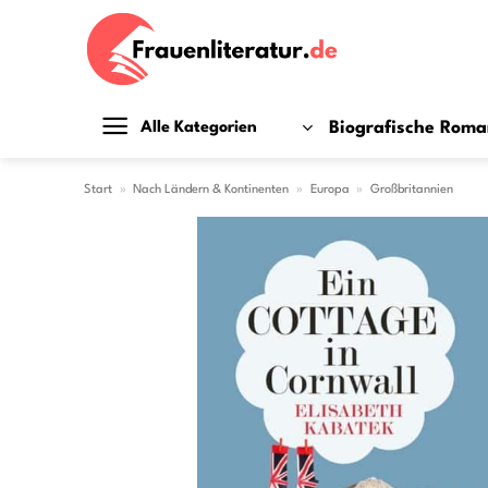
Zum
Inhalt
springen
Biografische Rom
Alle Kategorien
Start
»
Nach Ländern & Kontinenten
»
Europa
»
Großbritannien