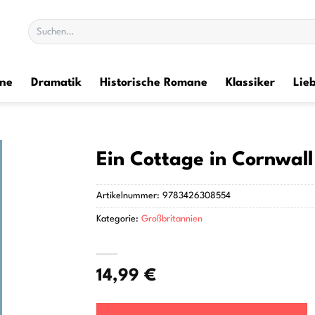
Suchen
nach:
ane
Dramatik
Historische Romane
Klassiker
Lie
Ein Cottage in Cornwall
Artikelnummer:
9783426308554
Kategorie:
Großbritannien
14,99
€