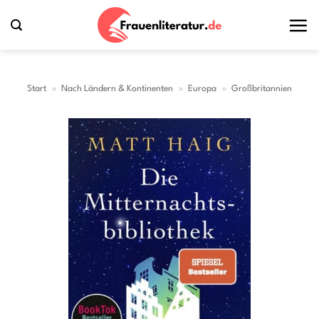
Zum
Inhalt
springen
Start
»
Nach Ländern & Kontinenten
»
Europa
»
Großbritannien