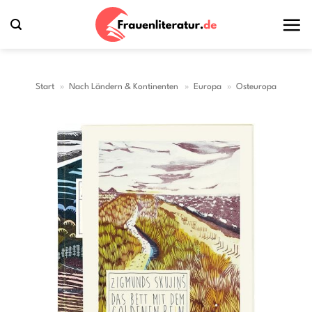
Zum
Inhalt
springen
Start
»
Nach Ländern & Kontinenten
»
Europa
»
Osteuropa