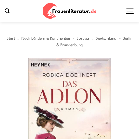
Zum
Inhalt
springen
Start
»
Nach Ländern & Kontinenten
»
Europa
»
Deutschland
»
Berlin
& Brandenburg