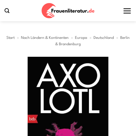
Zum
Inhalt
springen
Start
»
Nach Ländern & Kontinenten
»
Europa
»
Deutschland
»
Berlin
& Brandenburg