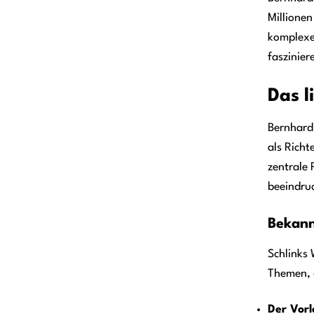
Millionen
komplexe
faszinier
Das l
Bernhard 
als Richt
zentrale 
beeindru
Bekann
Schlinks
Themen, 
Der Vorl