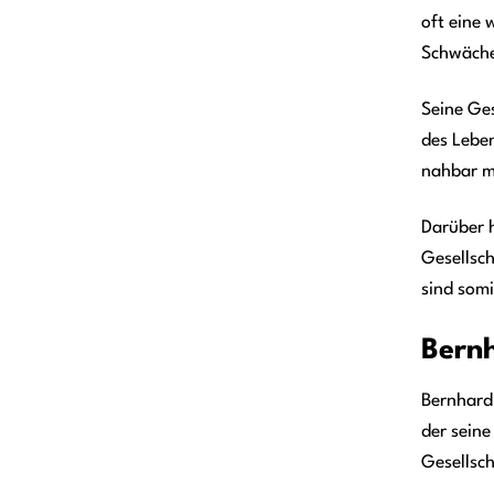
oft eine 
Schwäche
Seine Ge
des Leben
nahbar m
Darüber h
Gesellsch
sind somi
Bernh
Bernhard 
der seine
Gesellsc