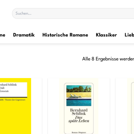
Suchen
nach:
ane
Dramatik
Historische Romane
Klassiker
Lie
Alle 8 Ergebnisse werde