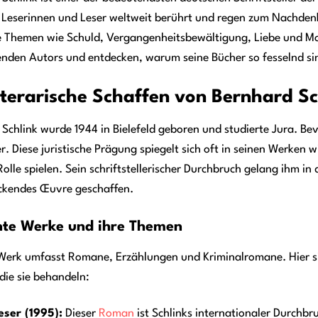
 Leserinnen und Leser weltweit berührt und regen zum Nachdenk
 Themen wie Schuld, Vergangenheitsbewältigung, Liebe und Mora
enden Autors und entdecken, warum seine Bücher so fesselnd si
iterarische Schaffen von Bernhard Sc
Schlink wurde 1944 in Bielefeld geboren und studierte Jura. Be
er. Diese juristische Prägung spiegelt sich oft in seinen Werken 
Rolle spielen. Sein schriftstellerischer Durchbruch gelang ihm i
ckendes Œuvre geschaffen.
te Werke und ihre Themen
 Werk umfasst Romane, Erzählungen und Kriminalromane. Hier si
die sie behandeln:
eser (1995):
Dieser
Roman
ist Schlinks internationaler Durchbr