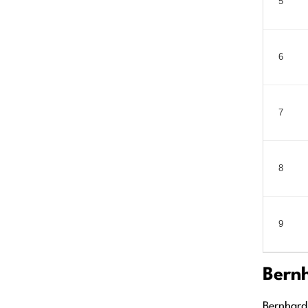
5
6
7
8
9
Bernh
Bernhard