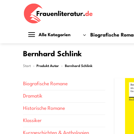
Zum
Inhalt
springen
Biografische Rom
Alle Kategorien
Bernhard Schlink
Start
»
Produkt Autor
»
Bernhard Schlink
Biografische Romane
Dramatik
Historische Romane
Klassiker
Kurzgeschichten & Anthologien