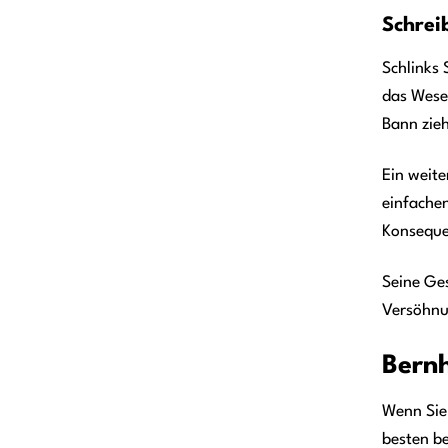
Schrei
Schlinks 
das Wesen
Bann zieh
Ein weite
einfachen
Konseque
Seine Ge
Versöhnun
Bernh
Wenn Sie
besten b