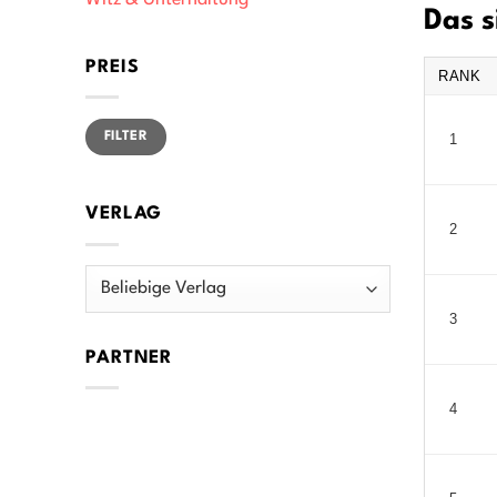
Witz & Unterhaltung
Das s
PREIS
RANK
Min.
Max.
FILTER
1
Preis
Preis
VERLAG
2
3
PARTNER
4