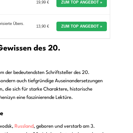
19,99 €
ZUM TOP ANGEBOT »
risierte Übers.
13,90 €
ZUM TOP ANGEBOT »
 Gewissen des 20.
em der bedeutendsten Schriftsteller des 20.
, sondern auch tiefgründige Auseinandersetzungen
 die sich für starke Charaktere, historische
henizyn eine faszinierende Lektüre.
ie
owodsk,
Russland
, geboren und verstarb am 3.