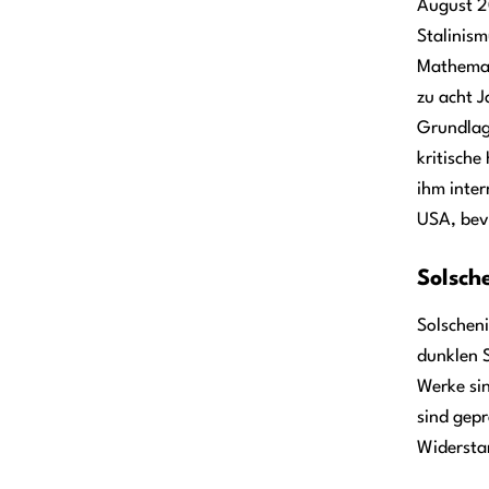
August 2
Stalinism
Mathemat
zu acht J
Grundlage
kritische
ihm inter
USA, bev
Solsch
Solscheni
dunklen 
Werke sin
sind gepr
Widersta