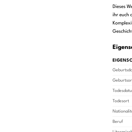
Dieses We
ihr euch 
Komplexi
Geschicht
Eigens
EIGENS
Geburtsd
Geburtsor
Todesdat
Todesort
Nationalit
Beruf
Literaris