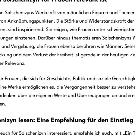
Solschenizyn für Frauen relevant ist
n Solschenizyns Werke oft von männlichen Figuren und Themen g
 von Anknüpfungspunkten. Die Stärke und Widerstandskraft der 
, sind inspirierend. Sie zeigen, wie Frauen unter schwierigst
ungen einstehen. Darüber hinaus thematisieren Solschenizyns W
 und Vergebung, die Frauen ebenso berühren wie Männer. Sein
kung und dem Verlust der Freiheit ist gerade in der heutigen Z
er Relevanz.
r Frauen, die sich für Geschichte, Politik und soziale Gerechtigke
ine Werke ermöglichen es, die Vergangenheit besser zu verstehe
denken über die eigenen Werte und Überzeugungen an und ermut
en.
enizyn lesen: Eine Empfehlung für den Einstieg
euch für Solschenizyn interessiert, empfehle ich euch, mit „Ei