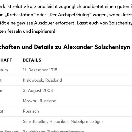
rk ist relativ kurz und leicht zugänglich und bietet einen guten
an „Krebsstation“ oder „Der Archipel Gulag“ wagen, wobei letz
tät eine gewisse Ausdauer erfordert. Lasst euch von Solscheni
en fesseln und inspirieren!
chaften und Details zu Alexander Solschenizyn
CHAFT
DETAILS
atum
11. Dezember 1918
t
Kislowodsk, Russland
um
3. August 2008
Moskau, Russland
ät
Russisch
Schriftsteller, Historiker, Nobelpreisträger
che Epoche
Sowjetische Dissidentenliteratur