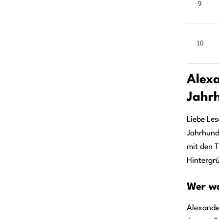
9
10
Alexa
Jahr
Liebe Les
Jahrhunde
mit den T
Hintergrü
Wer wa
Alexander