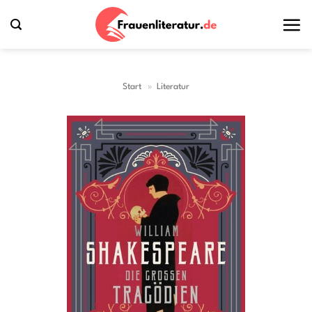
Zum
Inhalt
springen
Start
»
Literatur