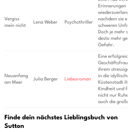
Erinnerungen
wiederzuerlange
Vergiss
nachdem sie ein
Lena Weber
Psychothriller
mein nicht
schweren Unfall
Doch je mehr sie
desto mehr gerät
Gefahr.
Eine erfolgreich
Geschäftsfrau fl
ihrem stressige
Neuanfang
in die idyllische
Julia Berger
Liebesroman
am Meer
Küstenstadt ihre
Kindheit und fin
nicht nur Ruhe,
auch die große L
Finde dein nächstes Lieblingsbuch von
Sutton