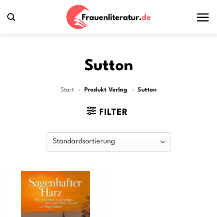
Zum
Inhalt
springen
Sutton
Start
»
Produkt Verlag
»
Sutton
FILTER