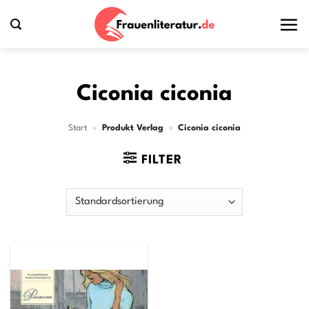
Zum
Inhalt
springen
Ciconia ciconia
Start
»
Produkt Verlag
»
Ciconia ciconia
FILTER