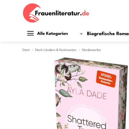
Zum
Inhalt
springen
Biografische Rom
Alle Kategorien
Start
»
Nach Ländern & Kontinenten
»
Nordamerika