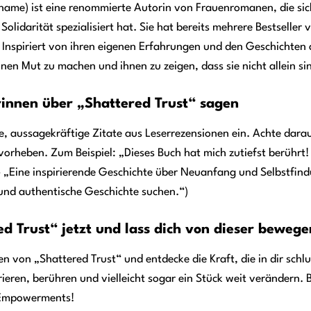
nname) ist eine renommierte Autorin von Frauenromanen, die s
 Solidarität spezialisiert hat. Sie hat bereits mehrere Bestselle
Inspiriert von ihren eigenen Erfahrungen und den Geschichten 
nen Mut zu machen und ihnen zu zeigen, dass sie nicht allein si
innen über „Shattered Trust“ sagen
ze, aussagekräftige Zitate aus Leserrezensionen ein. Achte darau
orheben. Zum Beispiel: „Dieses Buch hat mich zutiefst berührt
– „Eine inspirierende Geschichte über Neuanfang und Selbstfind
 und authentische Geschichte suchen.“)
ed Trust“ jetzt und lass dich von dieser bewe
ten von „Shattered Trust“ und entdecke die Kraft, die in dir sch
ieren, berühren und vielleicht sogar ein Stück weit verändern. B
 Empowerments!