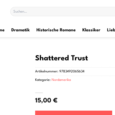
Suchen
nach:
ane
Dramatik
Historische Romane
Klassiker
Lie
Shattered Trust
Artikelnummer:
9783492065634
Kategorie:
Nordamerika
15,00
€