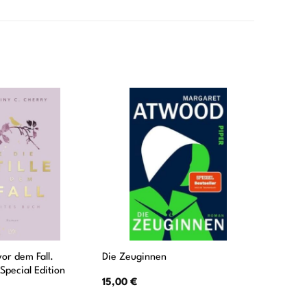
vor dem Fall.
Die Zeuginnen
Zeit der
Special Edition
15,00
€
11,00
€