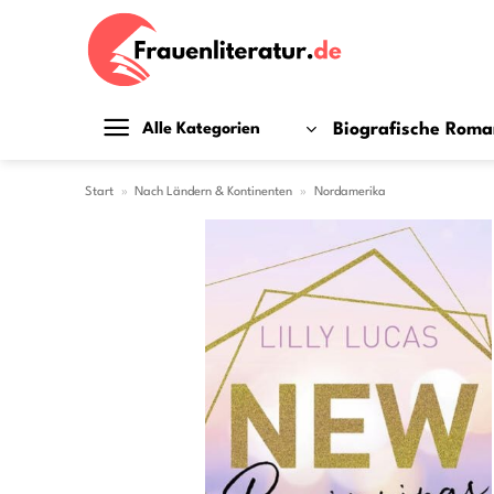
Zum
Inhalt
springen
Biografische Rom
Alle Kategorien
Start
»
Nach Ländern & Kontinenten
»
Nordamerika