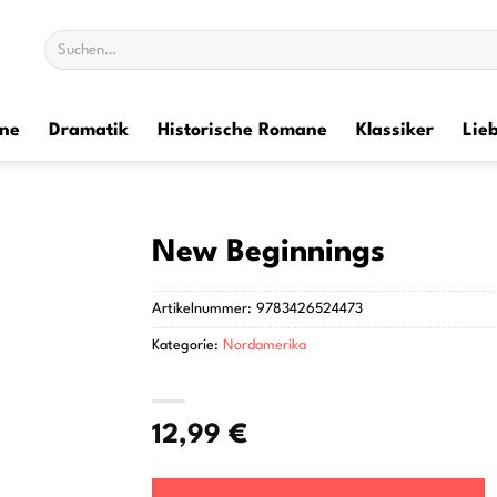
Suchen
nach:
ane
Dramatik
Historische Romane
Klassiker
Lie
New Beginnings
Artikelnummer:
9783426524473
Kategorie:
Nordamerika
12,99
€