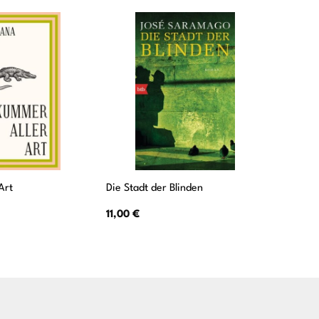
Art
Die Stadt der Blinden
Das Lebe
11,00
€
14,00
€