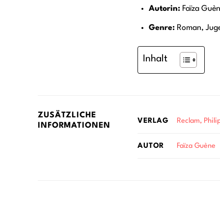
Autorin:
Faïza Guè
Genre:
Roman, Jug
Inhalt
ZUSÄTZLICHE
Reclam, Phili
VERLAG
INFORMATIONEN
Faïza Guène
AUTOR