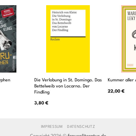
Die Verlobung in St. Domingo. Das
yphen
Kummer aller 
Bettelweib von Locarno. Der
22,00
€
Findling
3,80
€
IMPRESSUM
DATENSCHUTZ
Copyright 2026 ©
frauenliteratur.de