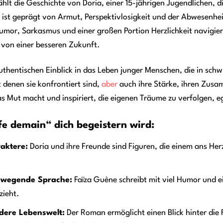
ählt die Geschichte von Doria, einer 15-jährigen Jugendlichen, d
g ist geprägt von Armut, Perspektivlosigkeit und der Abwesenheit
Humor, Sarkasmus und einer großen Portion Herzlichkeit navigiert
 von einer besseren Zukunft.
thentischen Einblick in das Leben junger Menschen, die in schw
 denen sie konfrontiert sind,
aber
auch ihre Stärke, ihren Zusa
as Mut macht und inspiriert, die eigenen Träume zu verfolgen, e
fe demain“ dich begeistern wird:
aktere:
Doria und ihre Freunde sind Figuren, die einem ans Herz
ewegende Sprache:
Faïza Guène schreibt mit viel Humor und e
zieht.
ndere Lebenswelt:
Der Roman ermöglicht einen Blick hinter die 