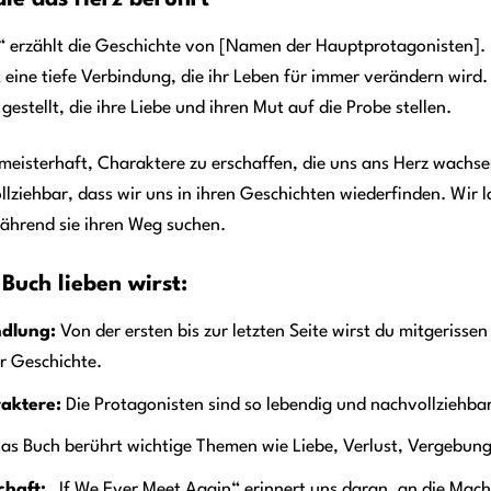
die das Herz berührt
“ erzählt die Geschichte von [Namen der Hauptprotagonisten]. 
 eine tiefe Verbindung, die ihr Leben für immer verändern wird.
estellt, die ihre Liebe und ihren Mut auf die Probe stellen.
 meisterhaft, Charaktere zu erschaffen, die uns ans Herz wachs
lziehbar, dass wir uns in ihren Geschichten wiederfinden. Wir l
während sie ihren Weg suchen.
Buch lieben wirst:
ndlung:
Von der ersten bis zur letzten Seite wirst du mitgeri
r Geschichte.
aktere:
Die Protagonisten sind so lebendig und nachvollziehbar
as Buch berührt wichtige Themen wie Liebe, Verlust, Vergebung
chaft:
„If We Ever Meet Again“ erinnert uns daran, an die Mach