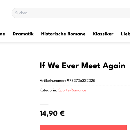
Suchen
nach:
ane
Dramatik
Historische Romane
Klassiker
Lie
If We Ever Meet Again
Artikelnummer:
9783736322325
Kategorie:
Sports-Romance
14,90
€