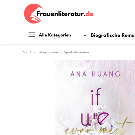
Zum
Inhalt
springen
Biografische Rom
Alle Kategorien
Start
»
Liebesromane
»
Sports-Romance