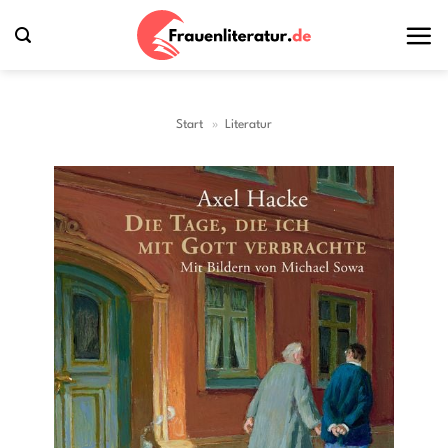
Zum
Inhalt
springen
Start
»
Literatur