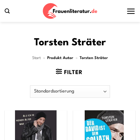
Zum
Inhalt
springen
Torsten Sträter
Start
»
Produkt Autor
»
Torsten Sträter
FILTER