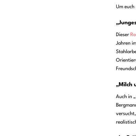
Um euch d
„Junges
Dieser
R
Jahren im
Stahlarbe
Orientier
Freundsc
„Milch 
Auch in „
Bergmann
versucht,
realistis