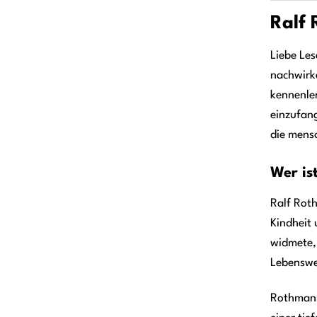
Ralf 
Liebe Les
nachwirk
kennenler
einzufang
die mensc
Wer is
Ralf Roth
Kindheit 
widmete, 
Lebenswe
Rothmann