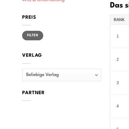
Witz & Unterhaltung
Das s
PREIS
RANK
Min.
Max.
FILTER
1
Preis
Preis
VERLAG
2
3
PARTNER
4