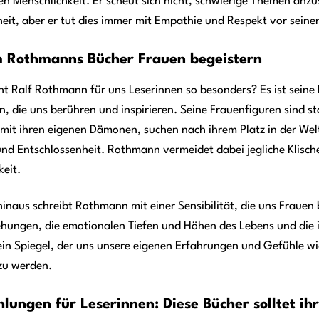
fen Menschlichkeit. Er scheut sich nicht, schwierige Themen anzu
eit, aber er tut dies immer mit Empathie und Respekt vor seine
Rothmanns Bücher Frauen begeistern
 Ralf Rothmann für uns Leserinnen so besonders? Es ist seine 
n, die uns berühren und inspirieren. Seine Frauenfiguren sind s
mit ihren eigenen Dämonen, suchen nach ihrem Platz in der Wel
nd Entschlossenheit. Rothmann vermeidet dabei jegliche Klischees
eit.
inaus schreibt Rothmann mit einer Sensibilität, die uns Frauen
hungen, die emotionalen Tiefen und Höhen des Lebens und die i
ein Spiegel, der uns unsere eigenen Erfahrungen und Gefühle w
zu werden.
lungen für Leserinnen: Diese Bücher solltet ih