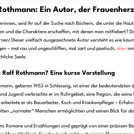
Rothmann: Ein Autor, der Frauenher
erinnen, seid ihr auf der Suche nach Büchern, die unter die Hau
en und die Charaktere erschaffen, mit denen man mitfiebert? D
nen! Dieser vielfach ausgezeichnete Autor versteht es wie kaum 
en – mal rau und ungeschliffen, mal zart und poetisch,
aber
imm
hliche Seele.
t Ralf Rothmann? Eine kurze Vorstellung
mann, geboren 1953 in Schleswig, ist einer der bedeutendsten d
und Jugend verbrachte er im Ruhrgebiet, eine Region, die seine
arbeitete er als Bauarbeiter, Koch und Krankenpfleger – Erfah
lten „normaler“ Menschen ermöglichten und seinen Blick für da
s Romane und Erzählungen sind geprägt von einer präzisen Be