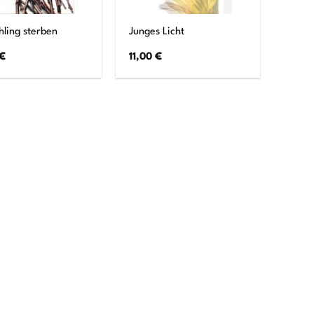
hling sterben
Junges Licht
€
11,00
€