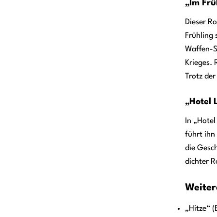
„Im Frü
Dieser Ro
Frühling 
Waffen-S
Krieges. 
Trotz der
„Hotel 
In „Hotel
führt ihn
die Gesch
dichter R
Weiter
„Hitze“ (