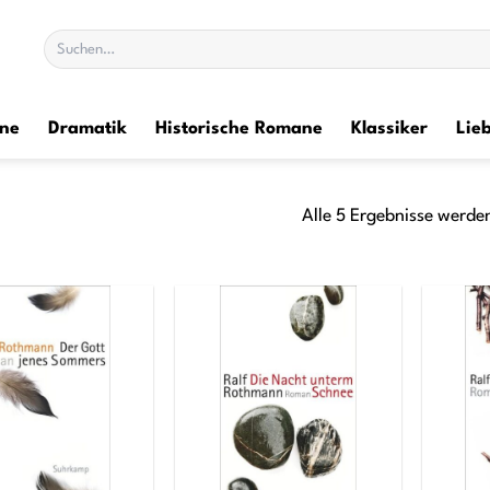
Suchen
nach:
ane
Dramatik
Historische Romane
Klassiker
Lie
Alle 5 Ergebnisse werde