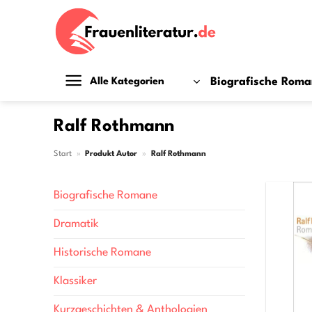
Zum
Inhalt
springen
Biografische Rom
Alle Kategorien
Ralf Rothmann
Start
»
Produkt Autor
»
Ralf Rothmann
Biografische Romane
Dramatik
Historische Romane
Klassiker
Kurzgeschichten & Anthologien