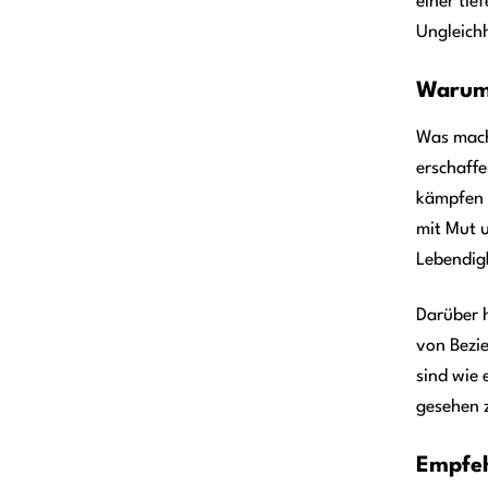
einer tie
Ungleichh
Warum 
Was macht
erschaffe
kämpfen 
mit Mut u
Lebendigk
Darüber h
von Bezie
sind wie 
gesehen 
Empfeh