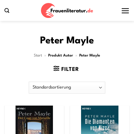
Zum
Inhalt
springen
Peter Mayle
Start
»
Produkt Autor
»
Peter Mayle
FILTER