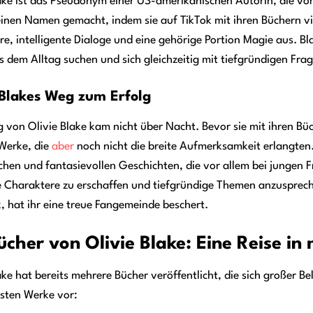
ake ist das Pseudonym einer US-amerikanischen Autorin, die vo
einen Namen gemacht, indem sie auf TikTok mit ihren Büchern vi
e, intelligente Dialoge und eine gehörige Portion Magie aus. Bla
s dem Alltag suchen und sich gleichzeitig mit tiefgründigen Fr
 Blakes Weg zum Erfolg
g von Olivie Blake kam nicht über Nacht. Bevor sie mit ihren Büch
Werke, die
aber
noch nicht die breite Aufmerksamkeit erlangten. 
hen und fantasievollen Geschichten, die vor allem bei jungen 
 Charaktere zu erschaffen und tiefgründige Themen anzuspreche
 hat ihr eine treue Fangemeinde beschert.
ücher von Olivie Blake: Eine Reise i
ake hat bereits mehrere Bücher veröffentlicht, die sich großer Beli
sten Werke vor: