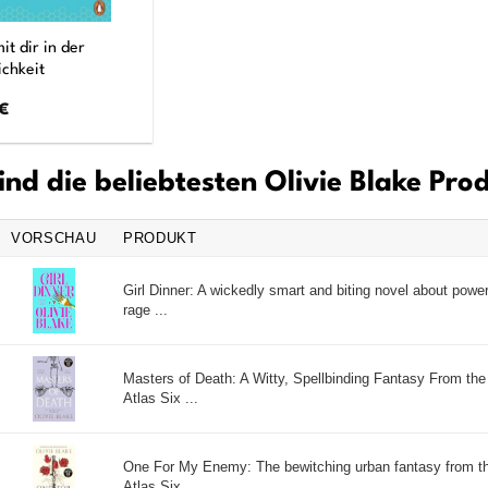
mit dir in der
ichkeit
€
ind die beliebtesten Olivie Blake Pro
VORSCHAU
PRODUKT
Girl Dinner: A wickedly smart and biting novel about power
rage ...
Masters of Death: A Witty, Spellbinding Fantasy From the
Atlas Six ...
One For My Enemy: The bewitching urban fantasy from th
Atlas Six ...