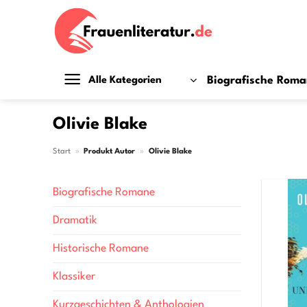
Zum
Inhalt
springen
Biografische Rom
Alle Kategorien
Olivie Blake
Start
»
Produkt Autor
»
Olivie Blake
Biografische Romane
Dramatik
Historische Romane
Klassiker
Kurzgeschichten & Anthologien