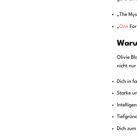
„The Mys
„
One
For
Warum
Olivie Bl
nicht nu
Dich in f
Starke u
Intellig
Tiefgrün
Dich zum