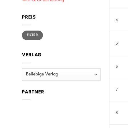
Witz & Unterhaltung
PREIS
4
Min.
Max.
FILTER
Preis
Preis
5
VERLAG
6
7
PARTNER
8