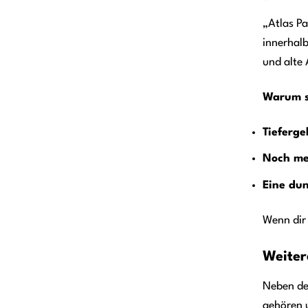
„Atlas Pa
innerhal
und alte 
Warum so
Tieferg
Noch me
Eine du
Wenn dir 
Weiter
Neben der
gehören 