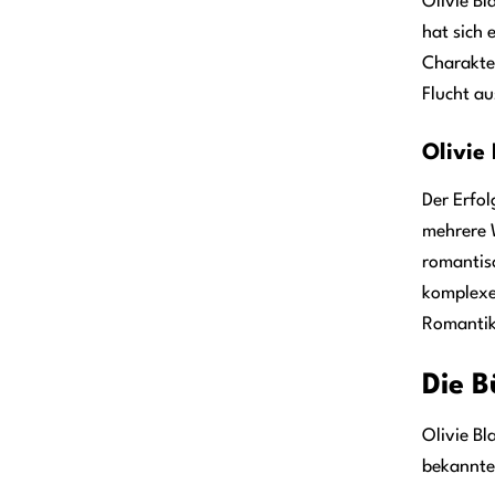
Olivie Bl
hat sich 
Charakter
Flucht au
Olivie
Der Erfol
mehrere 
romantisc
komplexe
Romantik,
Die B
Olivie Bl
bekannte