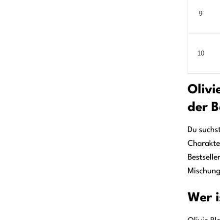
9
10
Olivi
der B
Du suchst
Charakter
Bestselle
Mischung
Wer i