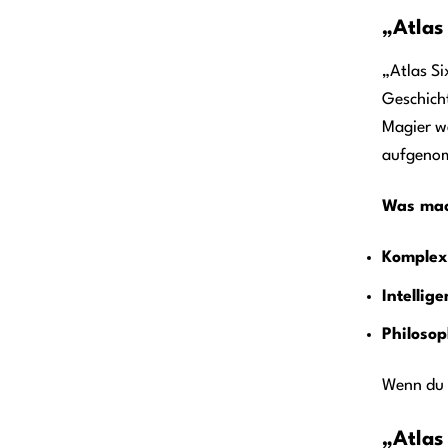
„Atlas
„Atlas Si
Geschicht
Magier w
aufgenom
Was mac
Komplex
Intellig
Philosop
Wenn du n
„Atlas