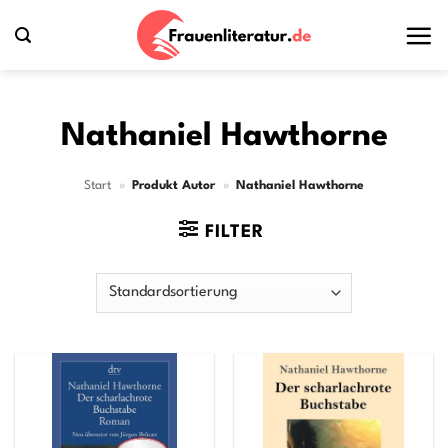
Zum
Inhalt
springen
Nathaniel Hawthorne
Start
»
Produkt Autor
»
Nathaniel Hawthorne
FILTER