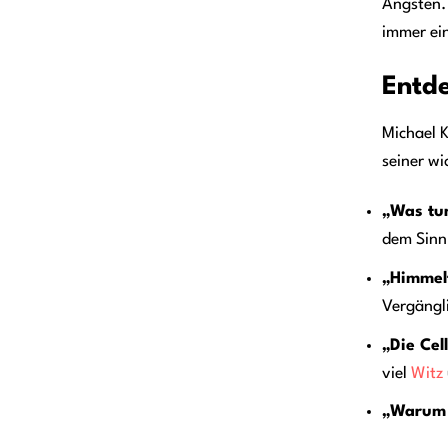
Ängsten. 
immer ein
Entde
Michael K
seiner wi
„Was tu
dem Sinn
„Himmel
Vergängli
„Die Cel
viel
Witz
„Warum i