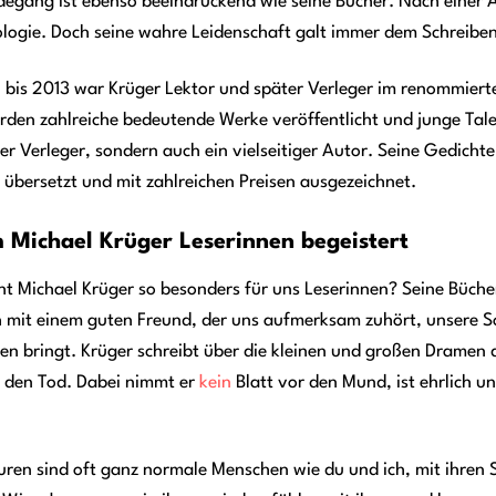
degang ist ebenso beeindruckend wie seine Bücher. Nach einer A
ologie. Doch seine wahre Leidenschaft galt immer dem Schreib
 bis 2013 war Krüger Lektor und später Verleger im renommier
den zahlreiche bedeutende Werke veröffentlicht und junge Talent
ter Verleger, sondern auch ein vielseitiger Autor. Seine Gedich
übersetzt und mit zahlreichen Preisen ausgezeichnet.
Michael Krüger Leserinnen begeistert
 Michael Krüger so besonders für uns Leserinnen? Seine Bücher 
 mit einem guten Freund, der uns aufmerksam zuhört, unsere S
n bringt. Krüger schreibt über die kleinen und großen Dramen d
d den Tod. Dabei nimmt er
kein
Blatt vor den Mund, ist ehrlich u
guren sind oft ganz normale Menschen wie du und ich, mit ihre