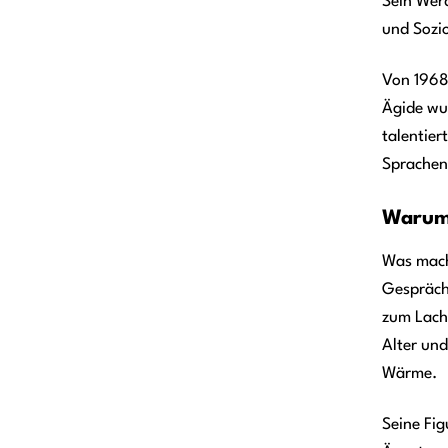
Sein Wer
und Sozi
Von 1968
Ägide wur
talentier
Sprachen 
Warum 
Was macht
Gespräch
zum Lache
Alter un
Wärme.
Seine Fi