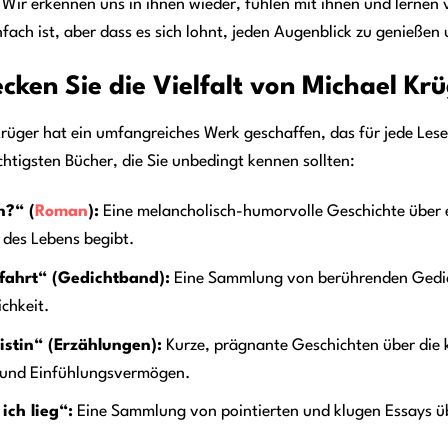
Wir erkennen uns in ihnen wieder, fühlen mit ihnen und lernen 
fach ist, aber dass es sich lohnt, jeden Augenblick zu genießen
cken Sie die Vielfalt von Michael Kr
rüger hat ein umfangreiches Werk geschaffen, das für jede Leser
chtigsten Bücher, die Sie unbedingt kennen sollten:
n?“ (
Roman
):
Eine melancholisch-humorvolle Geschichte über ei
 des Lebens begibt.
fahrt“ (Gedichtband):
Eine Sammlung von berührenden Gedich
chkeit.
listin“ (Erzählungen):
Kurze, prägnante Geschichten über die 
und Einfühlungsvermögen.
ch lieg“:
Eine Sammlung von pointierten und klugen Essays übe