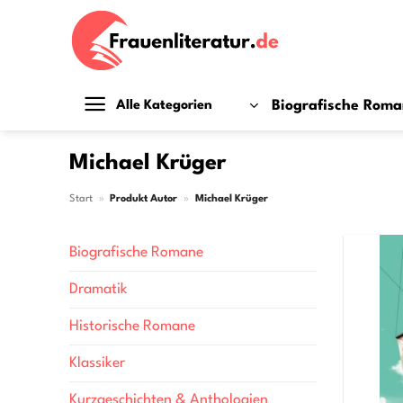
Zum
Inhalt
springen
Biografische Rom
Alle Kategorien
Michael Krüger
Start
»
Produkt Autor
»
Michael Krüger
Biografische Romane
Dramatik
Historische Romane
Klassiker
Kurzgeschichten & Anthologien