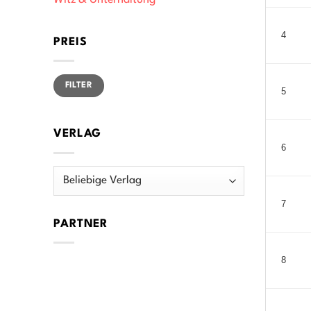
Witz & Unterhaltung
4
PREIS
Min.
Max.
FILTER
Preis
Preis
5
VERLAG
6
7
PARTNER
8