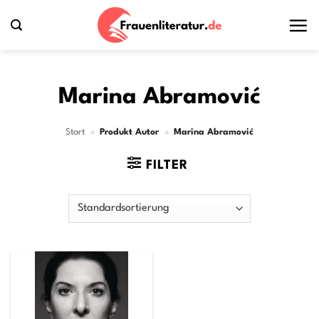
Zum
Inhalt
springen
Marina Abramović
Start
»
Produkt Autor
»
Marina Abramović
FILTER