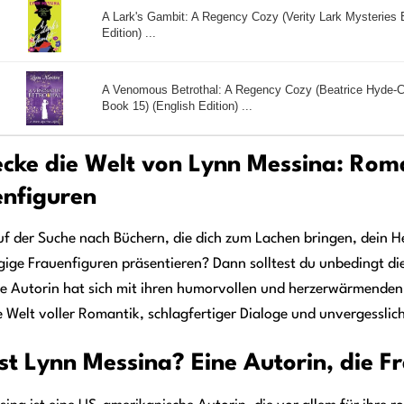
A Lark's Gambit: A Regency Cozy (Verity Lark Mysteries 
Edition) ...
A Venomous Betrothal: A Regency Cozy (Beatrice Hyde-C
Book 15) (English Edition) ...
cke die Welt von Lynn Messina: Rom
enfiguren
uf der Suche nach Büchern, die dich zum Lachen bringen, dein He
ige Frauenfiguren präsentieren? Dann solltest du unbedingt di
rte Autorin hat sich mit ihren humorvollen und herzerwärmende
re Welt voller Romantik, schlagfertiger Dialoge und unvergesslic
st Lynn Messina? Eine Autorin, die F