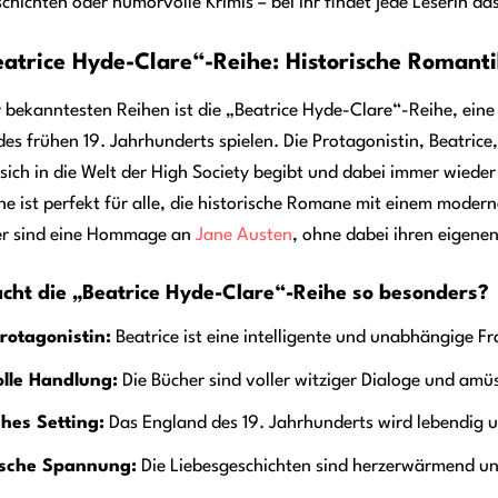
chichten oder humorvolle Krimis – bei ihr findet jede Leserin d
eatrice Hyde-Clare“-Reihe: Historische Roman
r bekanntesten Reihen ist die „Beatrice Hyde-Clare“-Reihe, ei
es frühen 19. Jahrhunderts spielen. Die Protagonistin, Beatrice,
 sich in die Welt der High Society begibt und dabei immer wied
he ist perfekt für alle, die historische Romane mit einem moder
er sind eine Hommage an
Jane Austen
, ohne dabei ihren eigenen
ht die „Beatrice Hyde-Clare“-Reihe so besonders?
rotagonistin:
Beatrice ist eine intelligente und unabhängige Fr
lle Handlung:
Die Bücher sind voller witziger Dialoge und amü
ches Setting:
Das England des 19. Jahrhunderts wird lebendig un
sche Spannung:
Die Liebesgeschichten sind herzerwärmend u