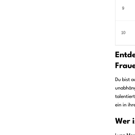
9
10
Entde
Frau
Du bist a
unabhäng
talentie
ein in ih
Wer i