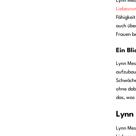
Lynn Mess
Liebesro
Fähigkeit
auch über
Frauen b
Ein Bl
Lynn Mess
aufzubaue
Schwächen
ohne dabe
das, was
Lynn 
Lynn Mess