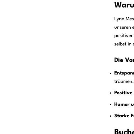
Warum
Lynn Mes
unseren e
positiver
selbst in
Die Vo
Entspan
träumen.
Positive
Humor u
Starke F
Buche