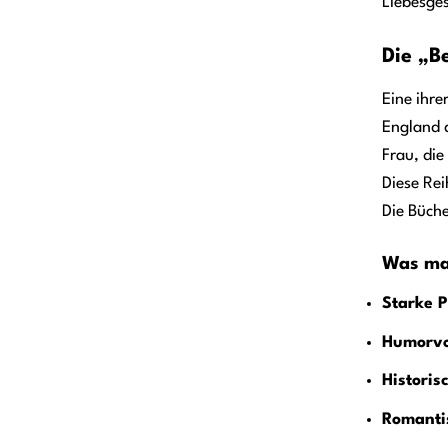
Liebesges
Die „B
Eine ihre
England d
Frau, die
Diese Rei
Die Büch
Was mac
Starke P
Humorvo
Historis
Romanti