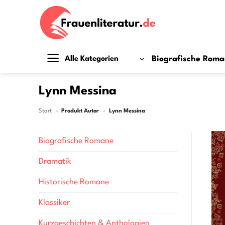
Zum
Inhalt
springen
Biografische Rom
Alle Kategorien
Lynn Messina
Start
»
Produkt Autor
»
Lynn Messina
Biografische Romane
Dramatik
Historische Romane
Klassiker
Kurzgeschichten & Anthologien