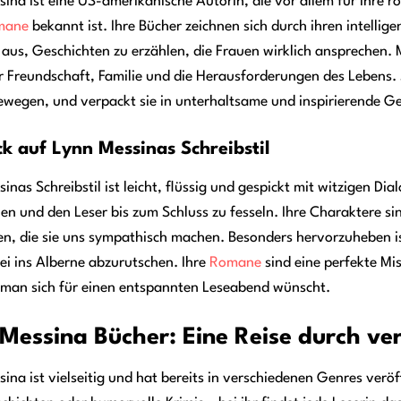
ina ist eine US-amerikanische Autorin, die vor allem für ihre 
mane
bekannt ist. Ihre Bücher zeichnen sich durch ihren intelli
 aus, Geschichten zu erzählen, die Frauen wirklich ansprechen. 
 Freundschaft, Familie und die Herausforderungen des Lebens. 
ewegen, und verpackt sie in unterhaltsame und inspirierende Ge
ick auf Lynn Messinas Schreibstil
inas Schreibstil ist leicht, flüssig und gespickt mit witzigen Di
n und den Leser bis zum Schluss zu fesseln. Ihre Charaktere sin
, die sie uns sympathisch machen. Besonders hervorzuheben ist
i ins Alberne abzurutschen. Ihre
Romane
sind eine perfekte M
 man sich für einen entspannten Leseabend wünscht.
Messina Bücher: Eine Reise durch ve
ina ist vielseitig und hat bereits in verschiedenen Genres verö