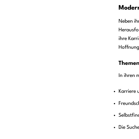
Modern
Neben ih
Herausfo
ihre Karr
Hoffnung
Themen
In ihren
Karriere 
Freundsc
Selbstfi
Die Such