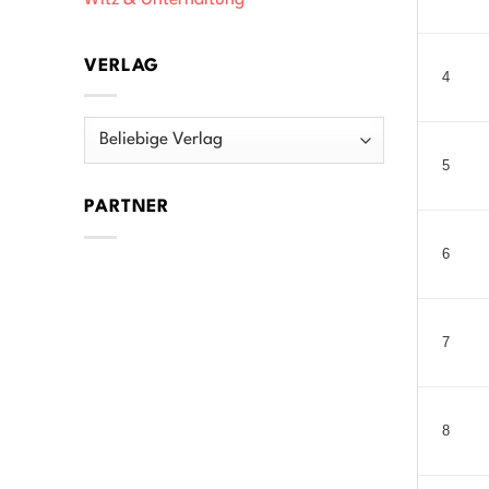
Witz & Unterhaltung
VERLAG
4
5
PARTNER
6
7
8