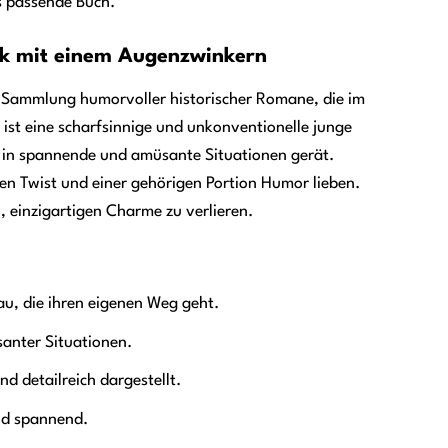
as passende Buch.
tik mit einem Augenzwinkern
ne Sammlung humorvoller historischer Romane, die im
 ist eine scharfsinnige und unkonventionelle junge
er in spannende und amüsante Situationen gerät.
nen Twist und einer gehörigen Portion Humor lieben.
, einzigartigen Charme zu verlieren.
au, die ihren eigenen Weg geht.
santer Situationen.
d detailreich dargestellt.
nd spannend.