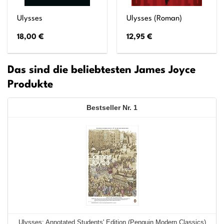
Ulysses
Ulysses (Roman)
18,00
€
12,95
€
Das sind die beliebtesten James Joyce
Produkte
1
Ulysses: Annotated Students' Edition (Penguin Modern Classics)