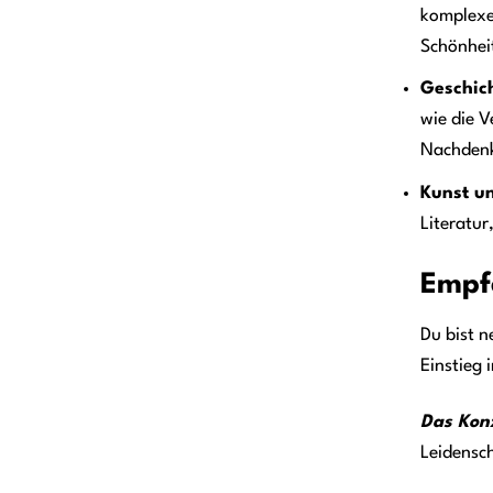
komplexe
Schönhei
Geschic
wie die 
Nachdenk
Kunst u
Literatur
Empfe
Du bist 
Einstieg 
Das Kon
Leidensc