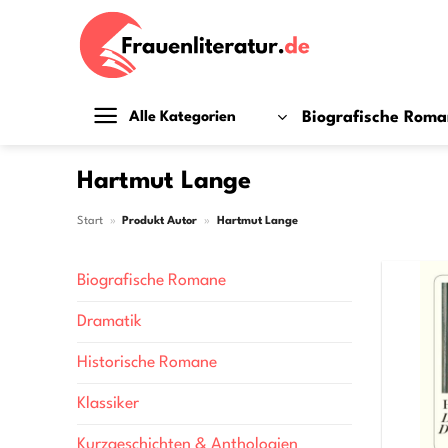
Zum
Inhalt
springen
Biografische Rom
Alle Kategorien
Hartmut Lange
Start
»
Produkt Autor
»
Hartmut Lange
Biografische Romane
Dramatik
Historische Romane
Klassiker
Kurzgeschichten & Anthologien