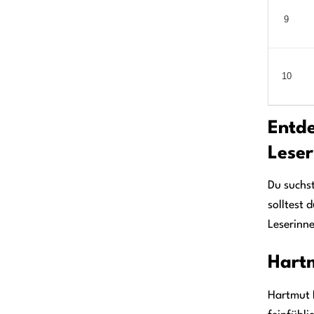
9
10
Entde
Leser
Du suchst
solltest
Leserinne
Hartm
Hartmut 