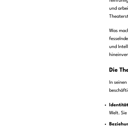
feinfühli
und arbe
Theaterst
Was mach
fesselnde
und Intel
hineinve
Die Th
In seinen
beschäft
Identitä
Welt. Sie
Beziehu