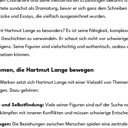
gen Charaktere und seine meisterhaften Erzählungen bekannt ist
itete zunächst als Dramaturg, bevor er sich ganz dem Schreibe
ücke und Essays, die vielfach ausgezeichnet wurden.
t Hartmut Lange so besonders? Es ist seine Fähigkeit, komplexe
 Geschichten zu verwandeln. Er scheut sich nicht vor schwierige
ligenz. Seine Figuren sind vielschichtig und authentisch, sodas
rsetzen können.
emen, die Hartmut Lange bewegen
 Werken setzt sich Hartmut Lange mit einer Vielzahl von Theme
igen. Dazu gehören:
t und Selbstfindung:
Viele seiner Figuren sind auf der Suche na
 kämpfen mit inneren Konflikten und müssen schwierige Entsche
ngen:
Die Beziehungen zwischen Menschen spielen eine zentrale 