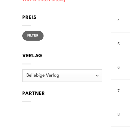
Witz & Unterhaltung
PREIS
4
Min.
Max.
FILTER
Preis
Preis
5
VERLAG
6
7
PARTNER
8