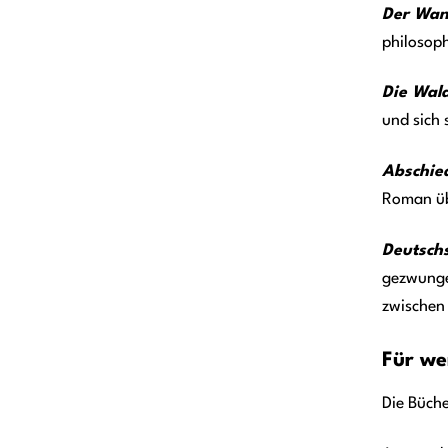
Der Wan
philosoph
Die Wal
und sich 
Abschie
Roman üb
Deutsch
gezwunge
zwischen 
Für we
Die Büche