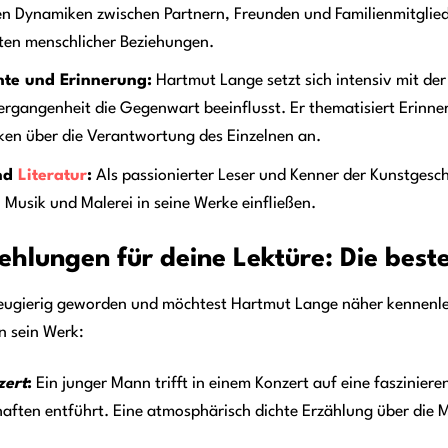
n Dynamiken zwischen Partnern, Freunden und Familienmitglied
ten menschlicher Beziehungen.
hte und Erinnerung:
Hartmut Lange setzt sich intensiv mit de
Vergangenheit die Gegenwart beeinflusst. Er thematisiert Erin
en über die Verantwortung des Einzelnen an.
nd
Literatur
:
Als passionierter Leser und Kenner der Kunstgesc
, Musik und Malerei in seine Werke einfließen.
hlungen für deine Lektüre: Die bes
neugierig geworden und möchtest Hartmut Lange näher kennenle
in sein Werk:
zert
:
Ein junger Mann trifft in einem Konzert auf eine fasziniere
haften entführt. Eine atmosphärisch dichte Erzählung über die 