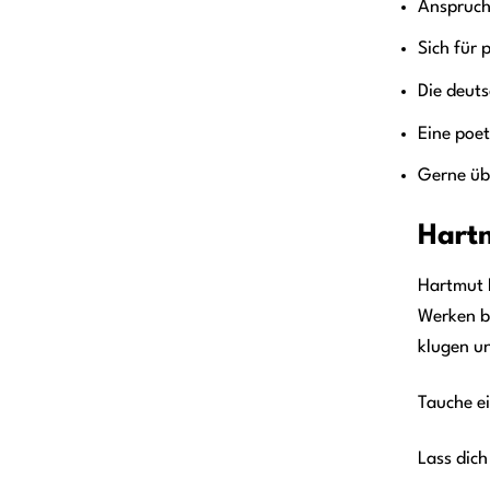
Anspruchs
Sich für 
Die deuts
Eine poet
Gerne üb
Hartm
Hartmut L
Werken be
klugen u
Tauche ei
Lass dich