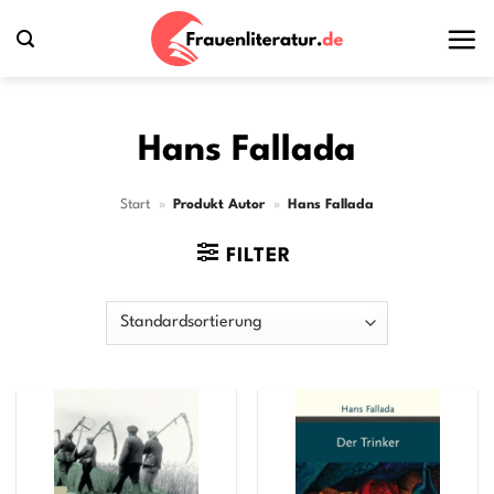
Zum
Inhalt
springen
Hans Fallada
Start
»
Produkt Autor
»
Hans Fallada
FILTER