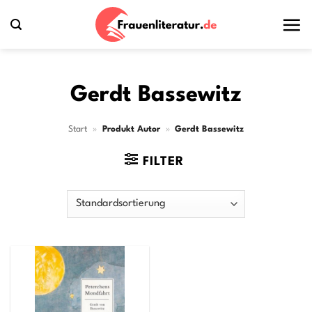
Zum
Inhalt
springen
Gerdt Bassewitz
Start
»
Produkt Autor
»
Gerdt Bassewitz
FILTER