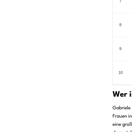
7
8
9
10
Wer i
Gabriele 
Frauen in
eine groß