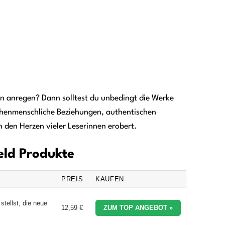
en anregen? Dann solltest du unbedingt die Werke
schenmenschliche Beziehungen, authentischen
n den Herzen vieler Leserinnen erobert.
feld Produkte
PREIS
KAUFEN
stellst, die neue
12,59 €
ZUM TOP ANGEBOT »