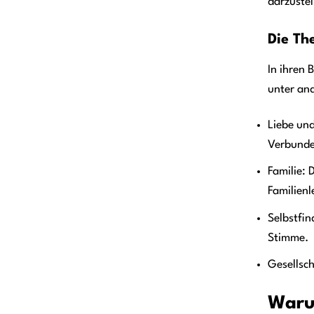
darzustel
Die Th
In ihren 
unter an
Liebe un
Verbunde
Familie:
Familienl
Selbstfin
Stimme.
Gesellsch
Warum