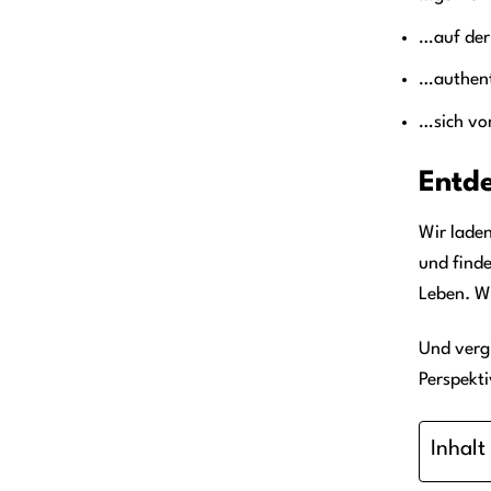
…auf der
…authent
…sich vo
Entde
Wir laden
und finde
Leben. Wi
Und vergi
Perspekti
Inhalt