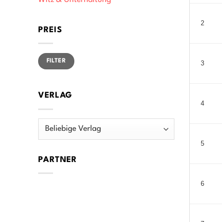
Witz & Unterhaltung
2
PREIS
Min.
Max.
FILTER
Preis
Preis
3
VERLAG
4
5
PARTNER
6