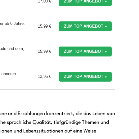
17,00 €
ZUM TOP ANGEBOT »
r ab 6 Jahre.
15,99 €
ZUM TOP ANGEBOT »
eude und dem,
15,99 €
ZUM TOP ANGEBOT »
n inneren
13,95 €
ZUM TOP ANGEBOT »
mane und Erzählungen konzentriert, die das Leben von
hohe sprachliche Qualität, tiefgründige Themen und
tionen und Lebenssituationen auf eine Weise