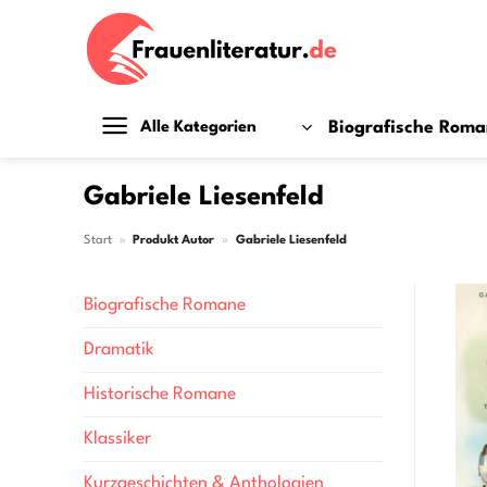
Zum
Inhalt
springen
Biografische Rom
Alle Kategorien
Gabriele Liesenfeld
Start
»
Produkt Autor
»
Gabriele Liesenfeld
Biografische Romane
Dramatik
Historische Romane
Klassiker
Kurzgeschichten & Anthologien