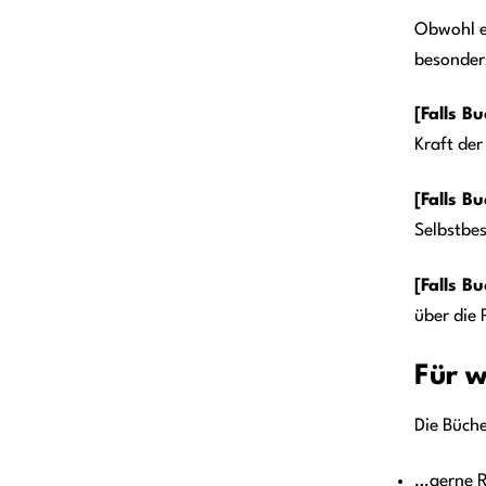
Obwohl es
besonders
[Falls B
Kraft de
[Falls B
Selbstbe
[Falls B
über die 
Für w
Die Büche
…gerne R