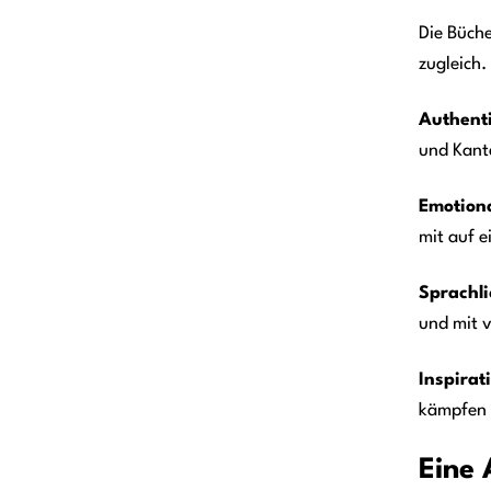
Die Büche
zugleich.
Authent
und Kant
Emotiona
mit auf 
Sprachli
und mit v
Inspirat
kämpfen u
Eine 