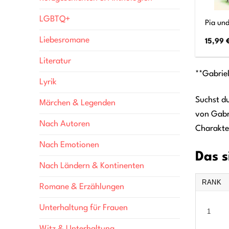
LGBTQ+
Pia und
Liebesromane
15,99
Literatur
**Gabriel
Lyrik
Suchst du
Märchen & Legenden
von Gabr
Nach Autoren
Charakter
Nach Emotionen
Das s
Nach Ländern & Kontinenten
RANK
Romane & Erzählungen
Unterhaltung für Frauen
1