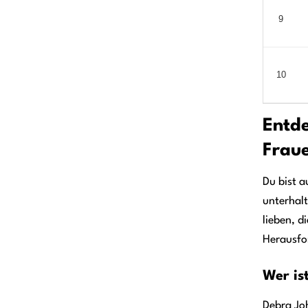
9
10
Entde
Frau
Du bist a
unterhalt
lieben, d
Herausfo
Wer is
Debra Joh