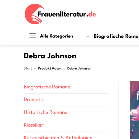
Zum
Inhalt
springen
Biografische Rom
Alle Kategorien
Debra Johnson
Start
»
Produkt Autor
»
Debra Johnson
Biografische Romane
Dramatik
Historische Romane
Klassiker
Kurzgeschichten & Anthologien