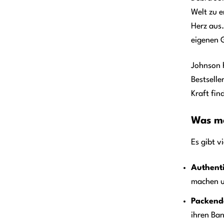
Welt zu e
Herz aus.
eigenen G
Johnson 
Bestselle
Kraft fin
Was ma
Es gibt v
Authent
machen u
Packend
ihren Ban