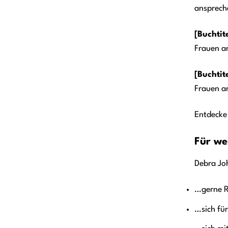
ansprech
[Buchtite
Frauen an
[Buchtite
Frauen a
Entdecke
Für we
Debra Joh
…gerne R
…sich fü