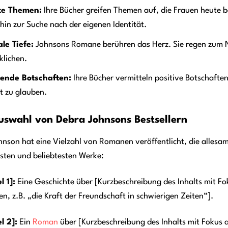
te Themen:
Ihre Bücher greifen Themen auf, die Frauen heute b
 hin zur Suche nach der eigenen Identität.
le Tiefe:
Johnsons Romane berühren das Herz. Sie regen zum 
klichen.
rende Botschaften:
Ihre Bücher vermitteln positive Botschafte
st zu glauben.
uswahl von Debra Johnsons Bestsellern
nson hat eine Vielzahl von Romanen veröffentlicht, die allesamt 
sten und beliebtesten Werke:
l 1]:
Eine Geschichte über [Kurzbeschreibung des Inhalts mit F
n, z.B. „die Kraft der Freundschaft in schwierigen Zeiten“].
l 2]:
Ein
Roman
über [Kurzbeschreibung des Inhalts mit Fokus 