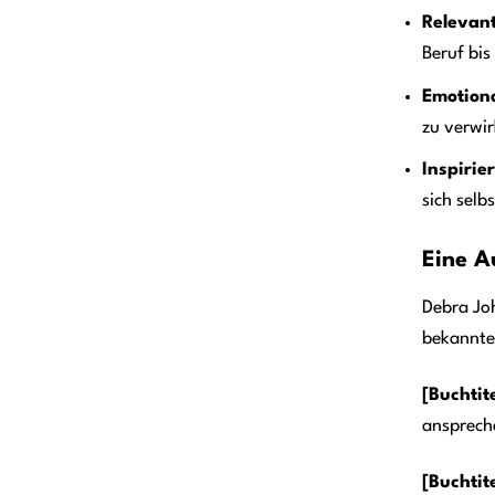
Relevan
Beruf bis
Emotiona
zu verwir
Inspirie
sich selb
Eine A
Debra Joh
bekannte
[Buchtite
anspreche
[Buchtite