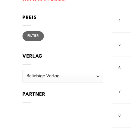
Witz & Unterhaltung
PREIS
4
Min.
Max.
FILTER
Preis
Preis
5
VERLAG
6
7
PARTNER
8