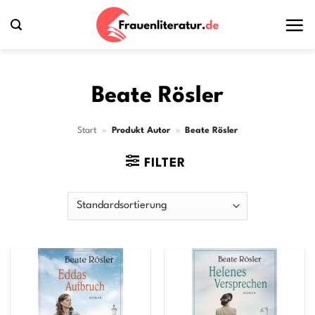
Zum
Inhalt
springen
Beate Rösler
Start
»
Produkt Autor
»
Beate Rösler
FILTER