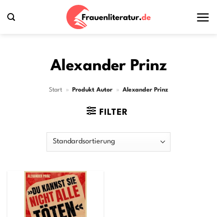
Zum
Inhalt
springen
Alexander Prinz
Start
»
Produkt Autor
»
Alexander Prinz
FILTER