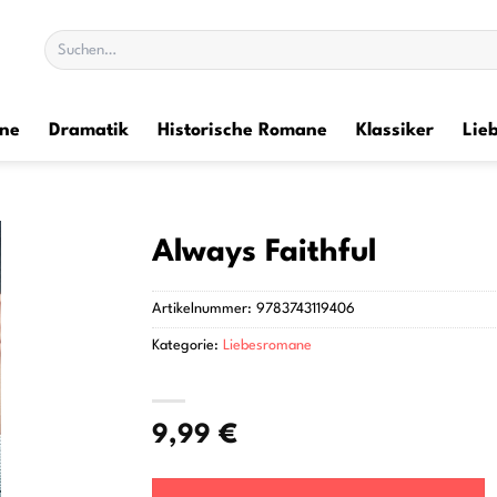
Suchen
nach:
ane
Dramatik
Historische Romane
Klassiker
Lie
Always Faithful
Artikelnummer:
9783743119406
Kategorie:
Liebesromane
9,99
€