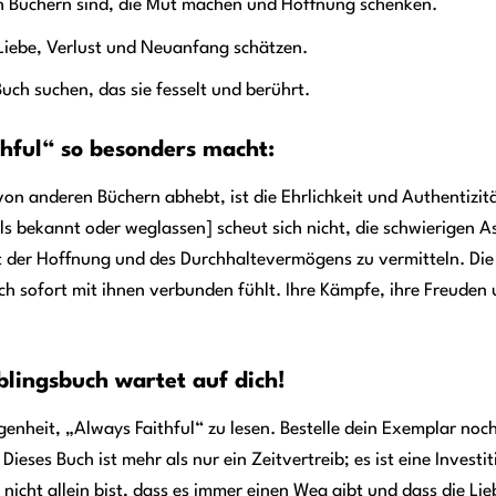
 Büchern sind, die Mut machen und Hoffnung schenken.
iebe, Verlust und Neuanfang schätzen.
uch suchen, das sie fesselt und berührt.
hful“ so besonders macht:
on anderen Büchern abhebt, ist die Ehrlichkeit und Authentizität
ls bekannt oder weglassen] scheut sich nicht, die schwierigen 
 der Hoffnung und des Durchhaltevermögens zu vermitteln. Die 
ch sofort mit ihnen verbunden fühlt. Ihre Kämpfe, ihre Freuden
blingsbuch wartet auf dich!
genheit, „Always Faithful“ zu lesen. Bestelle dein Exemplar no
ieses Buch ist mehr als nur ein Zeitvertreib; es ist eine Invest
 nicht allein bist, dass es immer einen Weg gibt und dass die Li