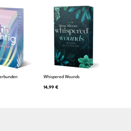
Verbunden
Whispered Wounds
Wiener K
14,99
€
22,00
€