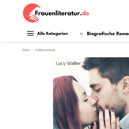
Zum
Inhalt
springen
Biografische Rom
Alle Kategorien
Start
»
Liebesromane