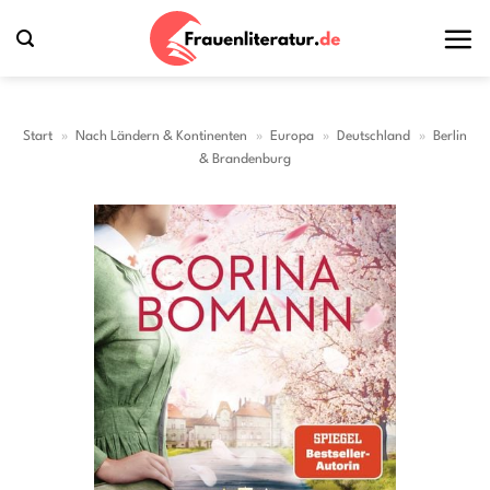
Zum
Inhalt
springen
Start
»
Nach Ländern & Kontinenten
»
Europa
»
Deutschland
»
Berlin
& Brandenburg