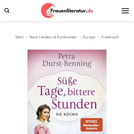
Zum
Inhalt
springen
Start
»
Nach Ländern & Kontinenten
»
Europa
»
Frankreich