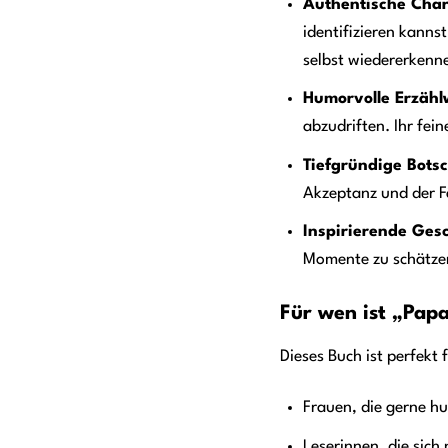
Authentische Char
identifizieren kanns
selbst wiedererkenn
Humorvolle Erzähl
abzudriften. Ihr fei
Tiefgründige Botsc
Akzeptanz und der F
Inspirierende Gesc
Momente zu schätzen.
Für wen ist „Papa
Dieses Buch ist perfekt 
Frauen, die gerne h
Leserinnen, die sic