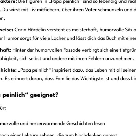
aktere:
Die Figuren in „Papa peinlich“ sind so lebendig und real
t. Du wirst mit Liv mitfiebern, über ihren Vater schmunzeln und d
en.
weise:
Carin Härdelin versteht es meisterhaft, humorvolle Situa
ner Humor sorgt für viele Lacher und lässt dich das Buch mit ei
haft:
Hinter der humorvollen Fassade verbirgt sich eine tiefgrü
ähigkeit, sich selbst und andere mit ihren Fehlern anzunehmen.
hichte:
„Papa peinlich“ inspiriert dazu, das Leben mit all seine
 Es erinnert daran, dass Familie das Wichtigste ist und dass Li
 peinlich“ geeignet?
für:
umorvolle und herzerwärmende Geschichten lesen
h nach einer Lektüre sehnen, die zum Nachdenken anregt