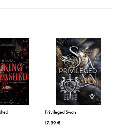
shed
Privileged Swan
Wer kenn
17,99
€
9,50
€