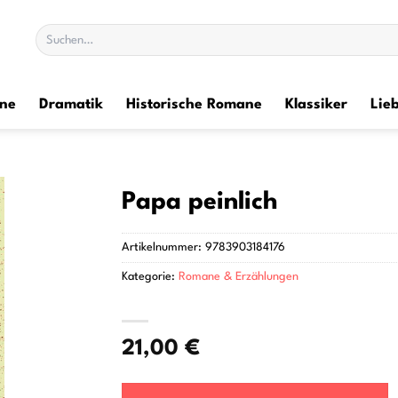
Suchen
nach:
ane
Dramatik
Historische Romane
Klassiker
Lie
Papa peinlich
Artikelnummer:
9783903184176
Kategorie:
Romane & Erzählungen
21,00
€