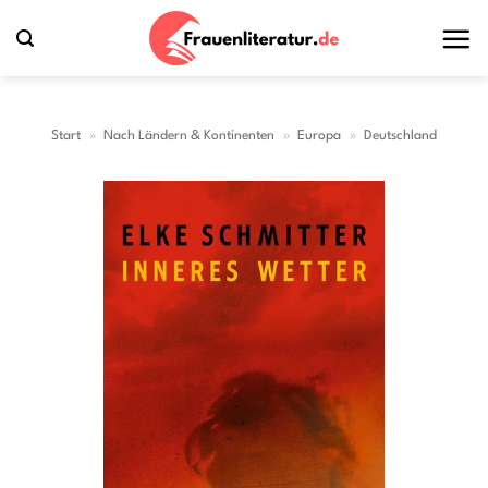
Zum
Inhalt
springen
Start
»
Nach Ländern & Kontinenten
»
Europa
»
Deutschland