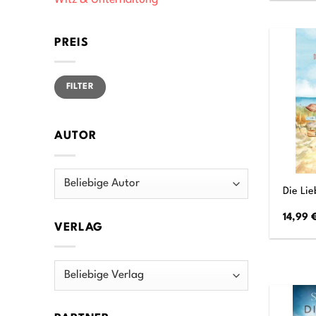
Witz & Unterhaltung
PREIS
Min.
Max.
FILTER
Preis
Preis
AUTOR
Die Lie
14,99
VERLAG