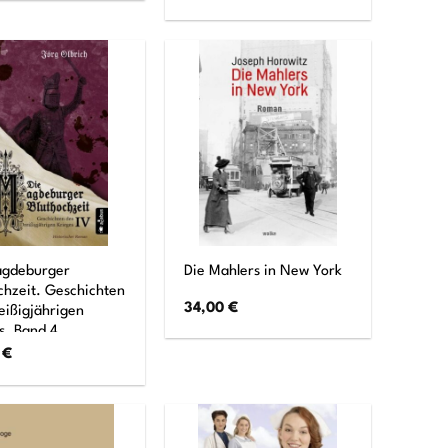
agdeburger
Die Mahlers in New York
chzeit. Geschichten
34,00
€
eißigjährigen
s. Band 4
0
€