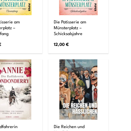
tisserie am
Die Patisserie am
rplatz –
Münsterplatz –
fang
Schicksalsjahre
€
12,00
€
Die Reichen und
dfahrerin