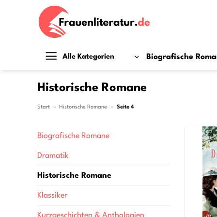
Zum
Inhalt
springen
Biografische Rom
Alle Kategorien
Historische Romane
Start
»
Historische Romane
»
Seite 4
Biografische Romane
Dramatik
Historische Romane
Klassiker
Kurzgeschichten & Anthologien