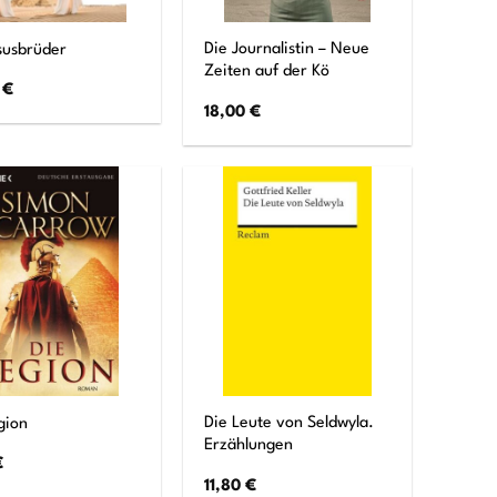
Die Journalistin – Neue
susbrüder
Zeiten auf der Kö
5
€
18,00
€
Die Leute von Seldwyla.
gion
Erzählungen
€
11,80
€