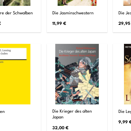
hre der Schwalben
Die Jasminschwestern
Die Je
€
11,99
€
29,9
Die Krieger des alten
den
Die Le
Japan
9,99
32,00
€