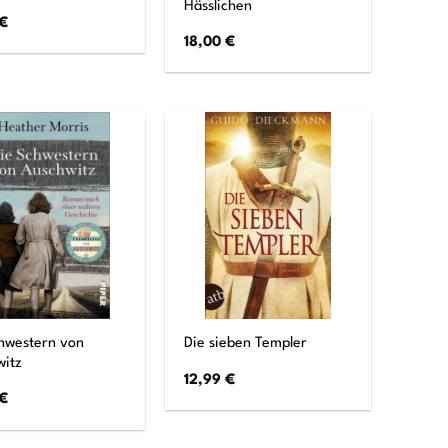
Hässlichen
€
18,00
€
hwestern von
Die sieben Templer
witz
12,99
€
€