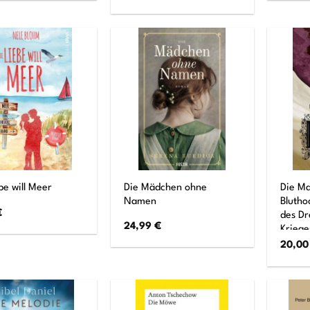
Die Mädchen ohne
Die M
be will Meer
Namen
Blutho
€
des Dr
24,99
€
Kriege
20,0