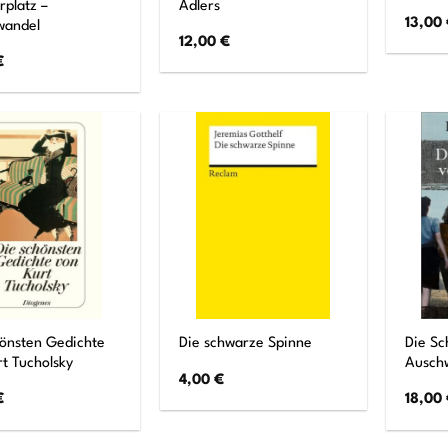
rplatz –
Adlers
13,00
wandel
12,00
€
€
hönsten Gedichte
Die Sc
Die schwarze Spinne
t Tucholsky
Ausch
4,00
€
€
18,00