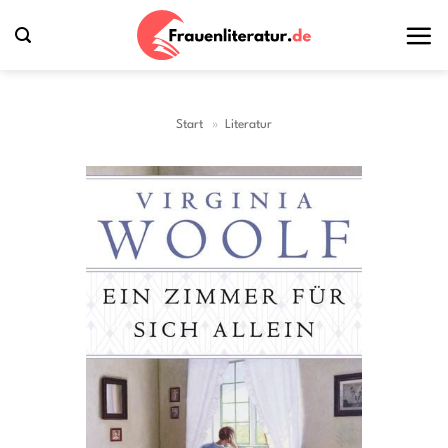
Zum
Inhalt
springen
Start
»
Literatur