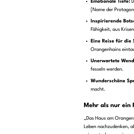
Emotionale Tiefe:
D
[Name der Protagonis
Inspirierende Bots
Fähigkeit, aus Krise
Eine Reise für die 
Orangenhains eintau
Unerwartete Wen
fesseln werden.
Wunderschöne Spr
macht.
Mehr als nur ein 
„Das Haus am Orangenhai
Leben nachzudenken, al