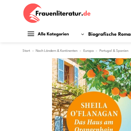
Zum
Inhalt
springen
Biografische Rom
Alle Kategorien
Start
»
Nach Ländern & Kontinenten
»
Europa
»
Portugal & Spanien