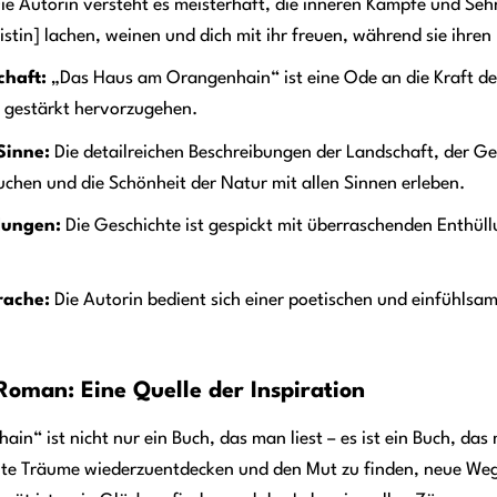
ie Autorin versteht es meisterhaft, die inneren Kämpfe und Sehn
tin] lachen, weinen und dich mit ihr freuen, während sie ihren P
chaft:
„Das Haus am Orangenhain“ ist eine Ode an die Kraft der
n gestärkt hervorzugehen.
Sinne:
Die detailreichen Beschreibungen der Landschaft, der Ge
chen und die Schönheit der Natur mit allen Sinnen erleben.
dungen:
Die Geschichte ist gespickt mit überraschenden Enthül
ache:
Die Autorin bedient sich einer poetischen und einfühls
Roman: Eine Quelle der Inspiration
n“ ist nicht nur ein Buch, das man liest – es ist ein Buch, das 
te Träume wiederzuentdecken und den Mut zu finden, neue Wege 