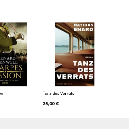
on
Tanz des Verrats
Das Sch
25,00
€
14,00
€