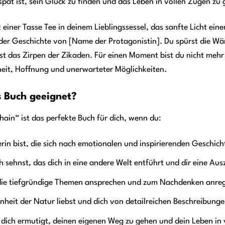
 spät ist, sein Glück zu finden und das Leben in vollen Zügen zu
mit einer Tasse Tee in deinem Lieblingssessel, das sanfte Licht e
n der Geschichte von [Name der Protagonistin]. Du spürst die W
 das Zirpen der Zikaden. Für einen Moment bist du nicht mehr 
heit, Hoffnung und unerwarteter Möglichkeiten.
s Buch geeignet?
in“ ist das perfekte Buch für dich, wenn du:
erin bist, die sich nach emotionalen und inspirierenden Geschich
 sehnst, das dich in eine andere Welt entführt und dir eine Aus
 die tiefgründige Themen ansprechen und zum Nachdenken anre
heit der Natur liebst und dich von detailreichen Beschreibunge
s dich ermutigt, deinen eigenen Weg zu gehen und dein Leben in